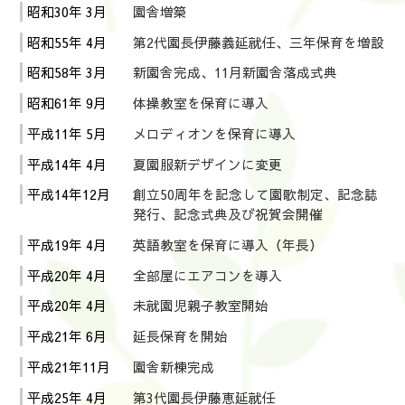
昭和30年 3月
園舎増築
昭和55年 4月
第2代園長伊藤義延就任、三年保育を増設
昭和58年 3月
新園舎完成、11月新園舎落成式典
昭和61年 9月
体操教室を保育に導入
平成11年 5月
メロディオンを保育に導入
平成14年 4月
夏園服新デザインに変更
平成14年12月
創立50周年を記念して園歌制定、記念誌
発行、記念式典及び祝賀会開催
平成19年 4月
英語教室を保育に導入（年長）
平成20年 4月
全部屋にエアコンを導入
平成20年 4月
未就園児親子教室開始
平成21年 6月
延長保育を開始
平成21年11月
園舎新棟完成
平成25年 4月
第3代園長伊藤恵延就任