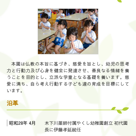
本園は仏教の本旨に基づき、慈愛を旨とし、幼児の思考
力と行動力及び心身を健全に発達させ、善良なる情緒を養
うことを目的とし、立派な学童となる基礎を養います。慈
愛に満ち、自ら考え行動する子ども達の育成を目標にして
います。
沿革
昭和28年 4月
木下川薬師付属やくし幼稚園創立 初代園
長に伊藤孝延就任